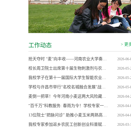
工作动态
> 更
抢天夺时 “麦”向丰收——河南农业大学奏响“三夏”科技壮歌
2026-06-
校长周卫院士出席第十届生物刺激剂与农业绿色发展大会
2026-05-
我校学子在第十一届国际大学生智能农业装备创新大赛竞赛中获佳绩
2026-05-
学校与许昌市举行“名校名城融合发展”战略合作协议签约仪式
2026-05-
麦倒一把草！今年河南小麦这两大风险藏得深，“郭小麦”田间开方
2026-04-
“百千万”科教服务: 春雨为令！学校专家一线送技保丰产
2026-04-
13位院士“把脉问诊” 助推小麦玉米两熟高效生产全国重点实验室高质量发展
2026-04-
我校专家参加返乡农民工创新创业科普赋能专项行动座谈会
2026-03-